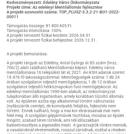
Kedvezményezett:
Edelény Város Önkormányzata
Projekt címe:
Az edelényi Mentőállomás fejlesztése
A projekt azonosító száma:
TOP_PLUSZ-3.3.2-21-BO1-2022-
00011
Támogatás összege: 81 800 605 Ft
Támogatás intenzitása: 100%
A projekt tervezett fizikai kezdete: 2026.04.01.
A projekt tervezett fizikai befejezése: 2026.12.31.
A projekt bemutatása:
A projekt tárgyát az Edelény, Antal György út 85.szám (hrsz.:
706/2) alatt található Mentőállomás képezi. Edelény város
mentőállomása 16 települést lát el, 2021. évi KSH adatok szerint
19.476 fő lakosságszámmal. Mentőegységek száma: 1 db 24
órában szolgálatot teljesítő mentőgépkocsi, 1 db 12 órában
szolgálatot teljesítő hétköznapokon futó mentőgépkocsi. Az
edelényi mentőállomás 1990-ben alakult, az önkormányzat
tulajdonában álló ingatlanban, amely korábban tűzoltó állomás
volt. Az épületen azóta egy alkalommal történt változtatás
(nyílászárók cseréje), de komolyabb felújítás, fejlesztés nem
történt. Ennek tudható, hogy a mai kor elvárásainak már nem
felel meg. A szolgálati gépjárművek tisztítása, mosása az épület
mögött, szabad téren történik, ami téli időszakban
balesetveszélyes a jegesedés miatt. A garázsajtók tönkre mentek,
a vasalatoknál elvetemedtek, rosszul záródnak, ezáltal a réseken