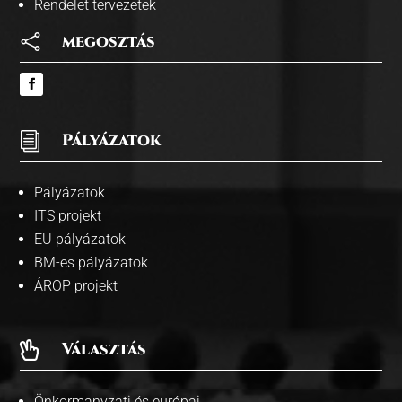
Rendelet tervezetek

megosztás
i
Pályázatok
Pályázatok
ITS projekt
EU pályázatok
BM-es pályázatok
ÁROP projekt
Választás

Önkormanyzati és európai