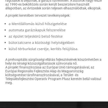
rágcsálók is bejutnak, a garázs fűthetetlen. A bútorok nagy része
az 1990-es beköltözés során került beszerzésre használt
állapotban, az évtizedek során teljesen elhasználódtak, elkoptak.
A projekt keretében tervezet tevékenységek:
a Mentőállomás külső hőszigetelése
automata garázskapuk felszerelése
az épület teljeskörű belső festése
bútorzatcsere a közösségi helyiségekben
külső térburkolat cseréje, kerítés felújítása.
A prehospitális sürgősségi ellátás fejlesztésének köszönhetően a
helyi és térségi közszolgáltatások színvonala nő.
A projekt finanszírozása az Európai Unió támogatásával, az
Európai Regionális Fejlesztési Alap és Magyarország
költségvetése társfinanszírozásával, a Terület- és
Településfejlesztési Operatív Program Plusz keretén belül valósul
meg.