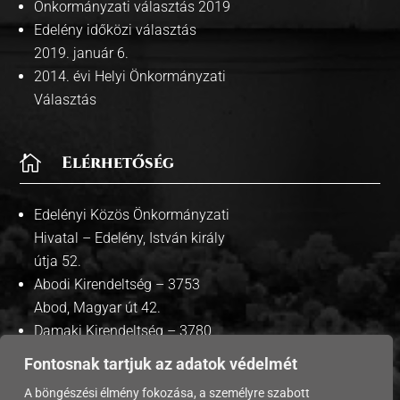
Önkormányzati választás 2019
Edelény időközi választás
2019. január 6.
2014. évi Helyi Önkormányzati
Választás

Elérhetőség
Edelényi Közös Önkormányzati
Hivatal – Edelény, István király
útja 52.
Abodi Kirendeltség – 3753
Abod, Magyar út 42.
Damaki Kirendeltség – 3780
Damak, Szabadság út 35.
Fontosnak tartjuk az adatok védelmét
A böngészési élmény fokozása, a személyre szabott