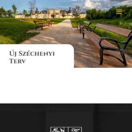
Új Széchenyi
Terv