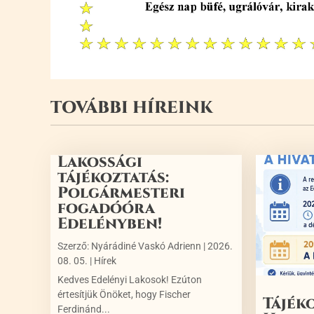
TOVÁBBI HÍREINK
Lakossági
tájékoztatás:
Polgármesteri
fogadóóra
Edelényben!
Szerző:
Nyárádiné Vaskó Adrienn
|
2026.
08. 05.
|
Hírek
Kedves Edelényi Lakosok! Ezúton
értesítjük Önöket, hogy Fischer
Tájék
Ferdinánd...