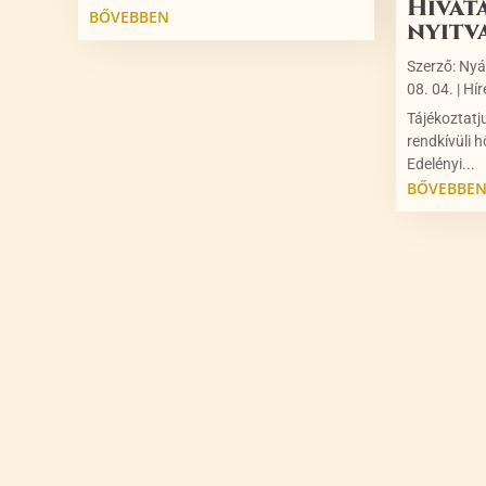
Hivat
BŐVEBBEN
nyitv
Szerző:
Nyá
08. 04.
|
Hír
Tájékoztatj
rendkívüli h
Edelényi...
BŐVEBBE