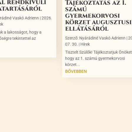
al rendkívüli
Tájékoztatás az 1.
atartásáról
számú
gyermekorvosi
rádiné Vaskó Adrienn
|
2026.
körzet augusztusi
ek
ellátásáról
uk a lakosságot, hogy a
Szerző:
Nyárádiné Vaskó Adrienn
|
2
őségre tekintettel az
07. 30.
|
Hírek
N
Tisztelt Szülők! Tájékoztatjuk Önöket
hogy az 1. számú gyermekorvosi
körzet...
BŐVEBBEN