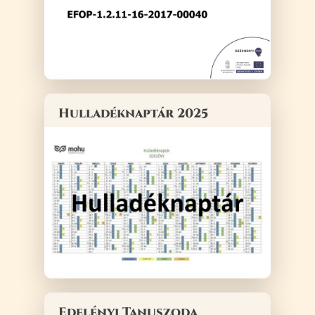
Hulladéknaptár 2025
Edelényi Tanuszoda