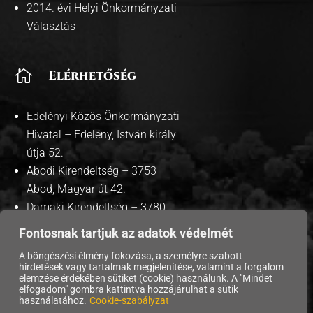
2014. évi Helyi Önkormányzati
Választás

Elérhetőség
Edelényi Közös Önkormányzati
Hivatal – Edelény, István király
útja 52.
Abodi Kirendeltség – 3753
Abod, Magyar út 42.
Damaki Kirendeltség – 3780
Damak, Szabadság út 35.
Fontosnak tartjuk az adatok védelmét
A böngészési élmény fokozása, a személyre szabott
hirdetések vagy tartalmak megjelenítése, valamint a forgalom
elemzése érdekében sütiket (cookie) használunk. A "Mindet
elfogadom" gombra kattintva hozzájárulhat a sütik
Copyright © 2026 Edelény Város Önkormányzata. |
használatához.
Cookie-szabályzat
Adatvédelmi tájékoztató
| Süti szabályzat |