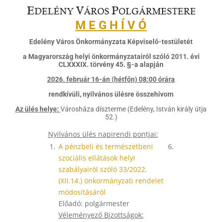
M E G H Í V Ó
Edelény Város Önkormányzata Képviselő-testületét
a Magyarország helyi önkormányzatairól szóló 2011. évi
CLXXXIX. törvény 45. §-a alapján
2026. február 16-án (hétfőn) 08:00 órára
rendkívüli, nyilvános ülésre összehívom
Az ülés helye:
Városháza díszterme (Edelény, István király útja
52.)
Nyilvános ülés napirendi pontjai:
1.
A pénzbeli és természetbeni
6.
szociális ellátások helyi
szabályairól szóló 33/2022.
(XII.14.) önkormányzati rendelet
módosításáról
Előadó: polgármester
Véleményező Bizottságok: