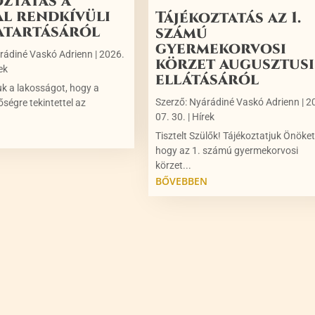
oztatás a
al rendkívüli
Tájékoztatás az 1.
atartásáról
számú
gyermekorvosi
rádiné Vaskó Adrienn
|
2026.
körzet augusztusi
ek
ellátásáról
uk a lakosságot, hogy a
Szerző:
Nyárádiné Vaskó Adrienn
|
2
őségre tekintettel az
07. 30.
|
Hírek
N
Tisztelt Szülők! Tájékoztatjuk Önöket
hogy az 1. számú gyermekorvosi
körzet...
BŐVEBBEN