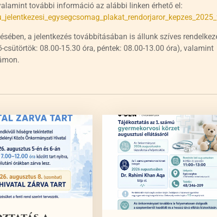
lamint további információ az alábbi linken érhető el:
apu_jelentkezesi_egysegcsomag_plakat_rendorjaror_kepzes_202
sében, a jelentkezés továbbításában is állunk szíves rendelkez
sütörtök: 08.00-15.30 óra, péntek: 08.00-13.00 óra), valamint
zámon.