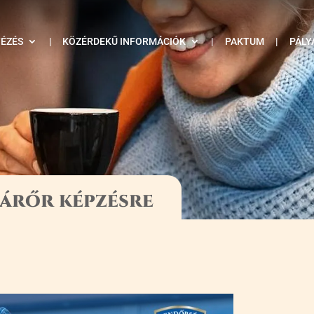
TÉZÉS
|
KÖZÉRDEKŰ INFORMÁCIÓK
|
PAKTUM
|
PÁLY
járőr képzésre