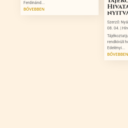
Tájék
Ferdinánd...
Hivat
BŐVEBBEN
nyitv
Szerző:
Nyá
08. 04.
|
Hír
Tájékoztatj
rendkívüli h
Edelényi...
BŐVEBBE