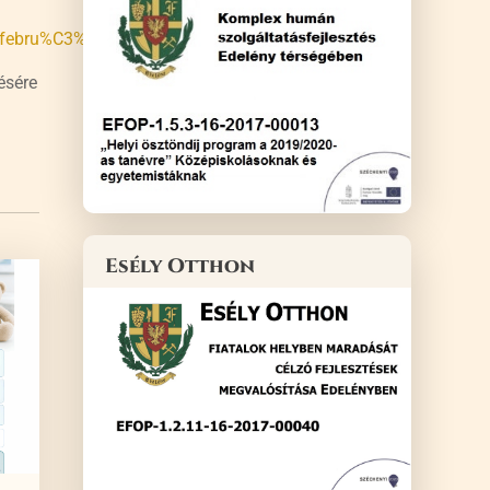
5_febru%C3%A1r.pdf
ésére
Esély Otthon