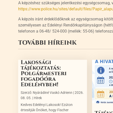
A képzéshez szükséges jelentkezési egységcsomag, va
https://www.police.hu/sites/default/files/Papir_al
A képzés iránt érdeklődőknek az egységcsomag kitölté
személyesen az Edelényi Rendőrkapitányságon (hétfő-c
telefonon a 06-48/ 524-000 (mellék: 55-06) telefons
TOVÁBBI HÍREINK
Lakossági
tájékoztatás:
Polgármesteri
fogadóóra
Edelényben!
Szerző:
Nyárádiné Vaskó Adrienn
|
2026.
08. 05.
|
Hírek
Kedves Edelényi Lakosok! Ezúton
értesítjük Önöket, hogy Fischer