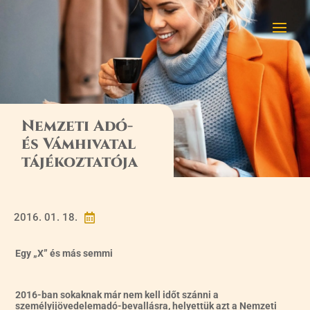
Nemzeti Adó-
és Vámhivatal
tájékoztatója
2016. 01. 18.

Egy „X” és más semmi
2016-ban sokaknak már nem kell időt szánni a
személyijövedelemadó-bevallásra, helyettük azt a Nemzeti