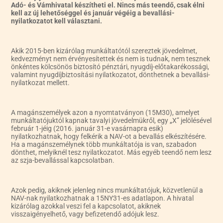
Adó- és Vámhivatal készítheti el. Nincs más teendő, csak élni
kell az új lehetőséggel és január végéig a bevallási-
nyilatkozatot kell választani.
Akik 2015-ben kizárólag munkáltatótól szereztek jövedelmet,
kedvezményt nem érvényesítettek és nem is tudnak, nem tesznek
önkéntes kölcsönös biztosító pénztári, nyugdíj-előtakarékossági,
valamint nyugdíjbiztosítási nyilatkozatot, dönthetnek a bevallási-
nyilatkozat mellett.
A magánszemélyek azon a nyomtatványon (15M30), amelyet
munkáltatójuktól kapnak tavalyi jövedelmükről, egy „X” jelölésével
február 1-jéig (2016. január 31-e vasárnapra esik)
nyilatkozhatnak, hogy felkérik a NAV-ot a bevallás elkészítésére.
Ha a magánszemélynek több munkáltatója is van, szabadon
dönthet, melyiknél tesz nyilatkozatot. Más egyéb teendő nem lesz
az szja-bevallással kapcsolatban.
Azok pedig, akiknek jelenleg nincs munkáltatójuk, közvetlenül a
NAV-nak nyilatkozhatnak a 15NY31-es adatlapon. A hivatal
kizárólag azokkal veszi fel a kapcsolatot, akiknek
visszaigényelhető, vagy befizetendő adójuk lesz.