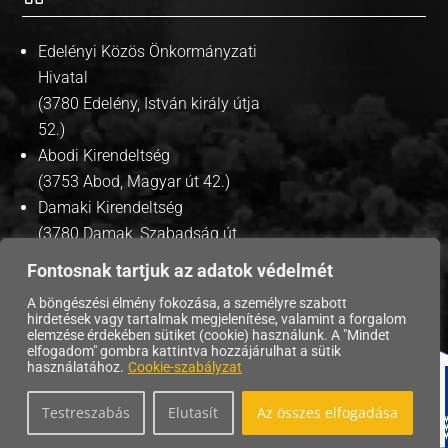
Edelényi Közös Önkormányzati
Hivatal
(3780 Edelény, István király útja
52.)
Abodi Kirendeltség
(3753 Abod, Magyar út 42.)
Damaki Kirendeltség
(3780 Damak, Szabadság út
35.)
Fontosnak tartjuk az adatok védelmét
A böngészési élmény fokozása, a személyre szabott
hirdetések vagy tartalmak megjelenítése, valamint a forgalom
elemzése érdekében sütiket (cookie) használunk. A "Mindet
Copyright © 2026 | Edelény Város Önkormányzata. |
elfogadom" gombra kattintva hozzájárulhat a sütik
használatához.
Cookie-szabályzat
Adatvédelmi tájékoztató
|
Testreszabás
Elutasít
Az összes elfogadása