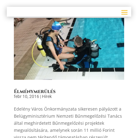
Élménymerülés
febr 10, 2016
|
Hírek
Edelény Város Önkormányzata sikeresen pályázott a
Belügyminisztérium Nemzeti Bűnmegelőzési Tanács
által meghirdetett Bűnmegelőzési projektek
megvalósítására, amelynek során 11 millió Forint
vissza nem térítendő támogatásban részesült,