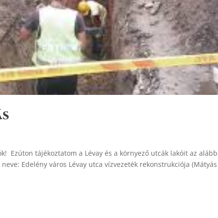
ás
ók! Ezúton tájékoztatom a Lévay és a környező utcák lakóit az alább
neve: Edelény város Lévay utca vízvezeték rekonstrukciója (Mátyás