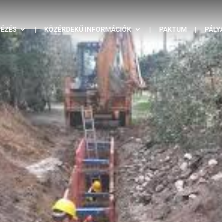
TÉZÉS
|
KÖZÉRDEKŰ INFORMÁCIÓK
|
PAKTUM
|
PÁLY