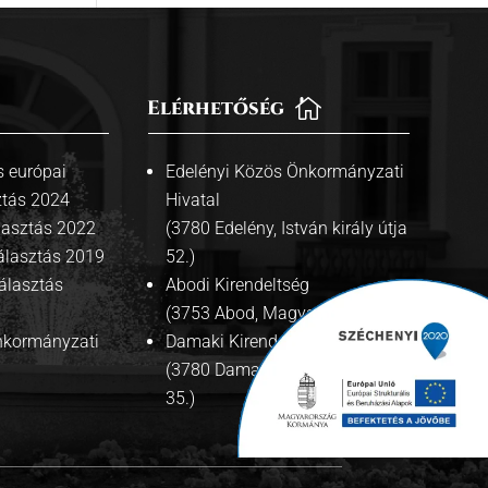
Elérhetőség

 európai
Edelényi Közös Önkormányzati
ztás 2024
Hivatal
lasztás 2022
(3780 Edelény, István király útja
álasztás 2019
52.)
álasztás
Abodi Kirendeltség
(3753 Abod, Magyar út 42.)
Önkormányzati
Damaki Kirendeltség
(3780 Damak, Szabadság út
35.)