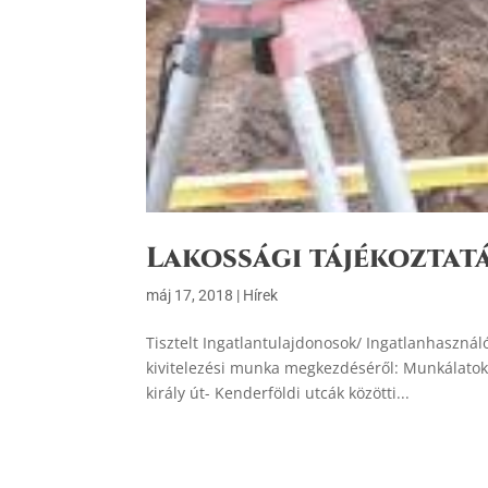
Lakossági tájékoztat
máj 17, 2018
|
Hírek
Tisztelt Ingatlantulajdonosok/ Ingatlanhasznál
kivitelezési munka megkezdéséről: Munkálatok 
király út- Kenderföldi utcák közötti...