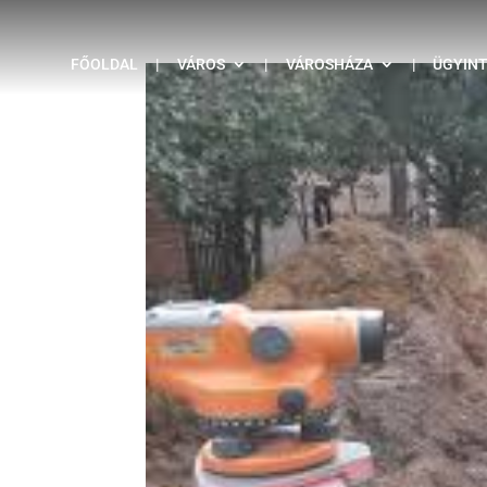
FŐOLDAL
|
VÁROS
|
VÁROSHÁZA
|
ÜGYIN