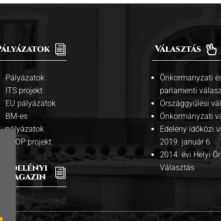
Pályázatok
i
Választás

Pályázatok
Önkormanyzati és
ITS projekt
parlamenti válas
EU pályázatok
Országgyűlési vá
BM-es
Önkormányzati v
pályázatok
Edelény időközi v
ÁROP projekt
2019. január 6.
2014. évi Helyi 
Edelényi
Választás
i
Magazin