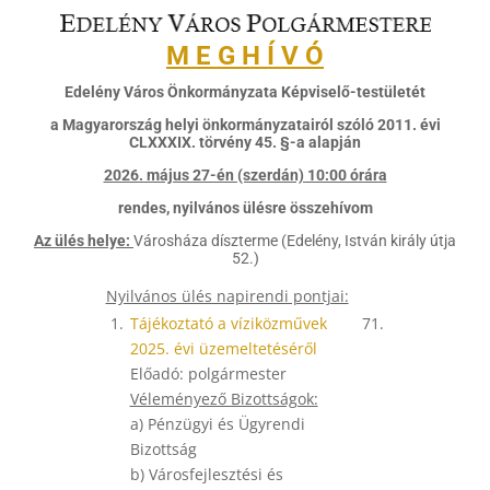
M E G H Í V Ó
Edelény Város Önkormányzata Képviselő-testületét
a Magyarország helyi önkormányzatairól szóló 2011. évi
CLXXXIX. törvény 45. §-a alapján
2026. május 27-én (szerdán) 10:00 órára
rendes, nyilvános ülésre összehívom
Az ülés helye:
Városháza díszterme (Edelény, István király útja
52.)
Nyilvános ülés napirendi pontjai:
1.
Tájékoztató a víziközművek
71.
2025. évi üzemeltetéséről
Előadó: polgármester
Véleményező Bizottságok:
a) Pénzügyi és Ügyrendi
Bizottság
b) Városfejlesztési és