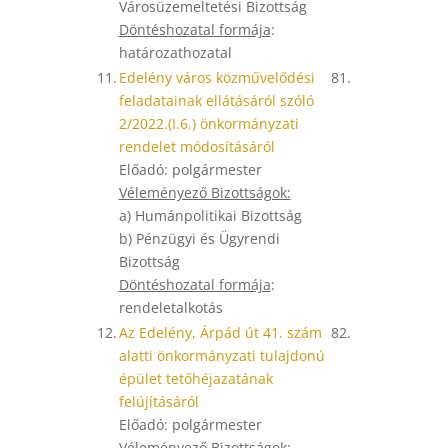
Városüzemeltetési Bizottság
Döntéshozatal formája
:
határozathozatal
11.
Edelény város közművelődési
81.
feladatainak ellátásáról szóló
2/2022.(I.6.) önkormányzati
rendelet módosításáról
Előadó: polgármester
Véleményező Bizottságok:
a) Humánpolitikai Bizottság
b) Pénzügyi és Ügyrendi
Bizottság
Döntéshozatal formája
:
rendeletalkotás
12.
Az Edelény, Árpád út 41. szám
82.
alatti önkormányzati tulajdonú
épület tetőhéjazatának
felújításáról
Előadó: polgármester
Véleményező Bizottságok: