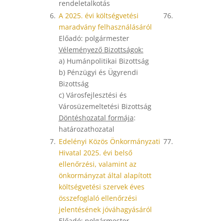
rendeletalkotás
6.
A 2025. évi költségvetési
76.
maradvány felhasználásáról
Előadó: polgármester
Véleményező Bizottságok:
a) Humánpolitikai Bizottság
b) Pénzügyi és Ügyrendi
Bizottság
c) Városfejlesztési és
Városüzemeltetési Bizottság
Döntéshozatal formája
:
határozathozatal
7.
Edelényi Közös Önkormányzati
77.
Hivatal 2025. évi belső
ellenőrzési, valamint az
önkormányzat által alapított
költségvetési szervek éves
összefoglaló ellenőrzési
jelentésének jóváhagyásáról
Előadó: polgármester