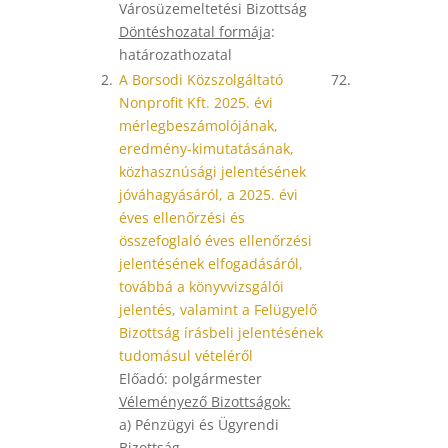
Városüzemeltetési Bizottság
Döntéshozatal formája
:
határozathozatal
2.
A Borsodi Közszolgáltató
72.
Nonprofit Kft. 2025. évi
mérlegbeszámolójának,
eredmény-kimutatásának,
közhasznúsági jelentésének
jóváhagyásáról, a 2025. évi
éves ellenőrzési és
összefoglaló éves ellenőrzési
jelentésének elfogadásáról,
továbbá a könyvvizsgálói
jelentés, valamint a Felügyelő
Bizottság írásbeli jelentésének
tudomásul vételéről
Előadó: polgármester
Véleményező Bizottságok:
a) Pénzügyi és Ügyrendi
Bizottság