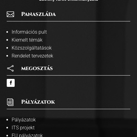

Panaszláda
Információs pult
Kiemelt témák
Közszolgáltatások
Rendelet tervezetek

megosztás
i
Pályázatok
Pályázatok
ITS projekt
EU pályázatok