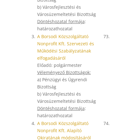
b) Városfejlesztési és
Városüzemeltetési Bizottság
Döntéshozatal formája
:
határozathozatal
3.
A Borsodi Közszolgáltató
73.
Nonprofit Kft. Szervezeti és
Működési Szabályzatának
elfogadásáról
Előadó: polgármester
Véleményező Bizottságok:
a) Pénzügyi és Ügyrendi
Bizottság
b) Városfejlesztési és
Városüzemeltetési Bizottság
Döntéshozatal formája
:
határozathozatal
4.
A Borsodi Közszolgáltató
74.
Nonprofit Kft. Alapító
Okiratának módosításáról