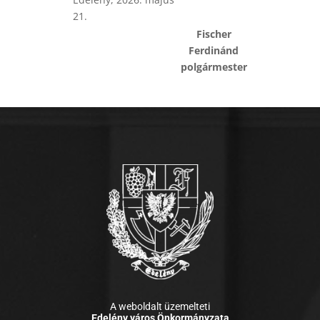
21.
Fischer
Ferdinánd
polgármester
A weboldalt üzemelteti
Edelény város Önkormányzata