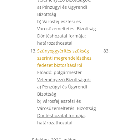
a) Pénzügyi és Ügyrendi
Bizottság
b) Városfejlesztési és
Városüzemeltetési Bizottság
Döntéshozatal formája
:
határozathozatal
13.
Szúnyoggyérítés szükség
83.
szerinti megrendeléséhez
fedezet biztosításáról
Előadó: polgármester
Véleményező Bizottságok:
a) Pénzügyi és Ügyrendi
Bizottság
b) Városfejlesztési és
Városüzemeltetési Bizottság
Döntéshozatal formája
:
határozathozatal
Edelény, 2026. május