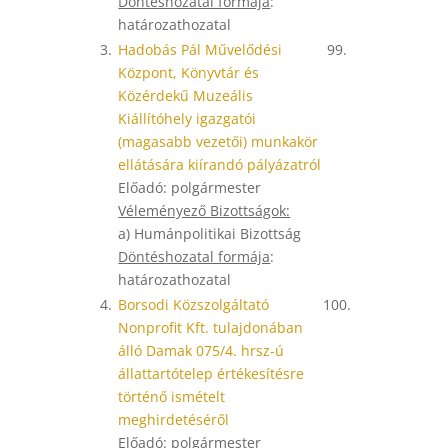
Döntéshozatal formája
:
határozathozatal
3.
Hadobás Pál Művelődési
99.
Központ, Könyvtár és
Közérdekű Muzeális
Kiállítóhely igazgatói
(magasabb vezetői) munkakör
ellátására kiírandó pályázatról
Előadó: polgármester
Véleményező Bizottságok:
a) Humánpolitikai Bizottság
Döntéshozatal formája
:
határozathozatal
4.
Borsodi Közszolgáltató
100.
Nonprofit Kft. tulajdonában
álló Damak 075/4. hrsz-ú
állattartótelep értékesítésre
történő ismételt
meghirdetéséről
Előadó: polgármester