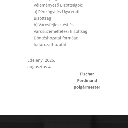
Véleményező Bizottságok:
a) Pénzügyi és Ügyrendi
Bizottság
b) Városfejlesztési és
Városüzemeltetési Bizottság
Döntéshozatal formája
:
határozathozatal
Edelény, 2025.
augusztus 4.
Fischer
Ferdinánd
polgármester