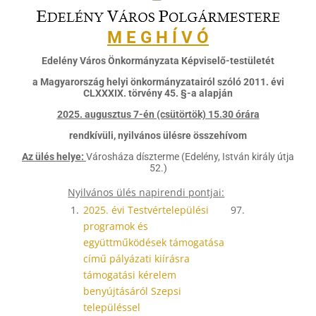
M E G H Í V Ó
Edelény Város Önkormányzata Képviselő-testületét
a Magyarország helyi önkormányzatairól szóló 2011. évi
CLXXXIX. törvény 45. §-a alapján
2025. augusztus 7-én (csütörtök) 15.30 órára
rendkívüli, nyilvános ülésre összehívom
Az ülés helye:
Városháza díszterme (Edelény, István király útja
52.)
Nyilvános ülés napirendi pontjai:
1.
2025. évi Testvértelepülési
97.
programok és
együttműködések támogatása
című pályázati kiírásra
támogatási kérelem
benyújtásáról Szepsi
településsel