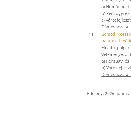
a) Humánpoliti
b) Pénzügyi és
c) Városfejlesz
Döntéshozatal
11.
Borsodi Közszol
határozat módo
Előadó: polgár
Véleményező Bi
a) Pénzügyi és
b) Városfejlesz
Döntéshozatal
Edelény, 2026. június 