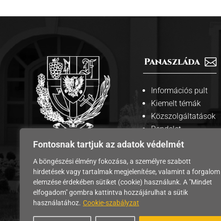
Panaszláda

Információs pult
Kiemelt témák
Közszolgáltatások
Rendelet
tervezetek
Fontosnak tartjuk az adatok védelmét
A weboldalt
megosztás

A böngészési élmény fokozása, a személyre szabott
üzemelteti
hirdetések vagy tartalmak megjelenítése, valamint a forgalom
Edelény város
elemzése érdekében sütiket (cookie) használunk. A "Mindet
Önkormányzata
elfogadom" gombra kattintva hozzájárulhat a sütik
használatához.
Cookie-szabályzat