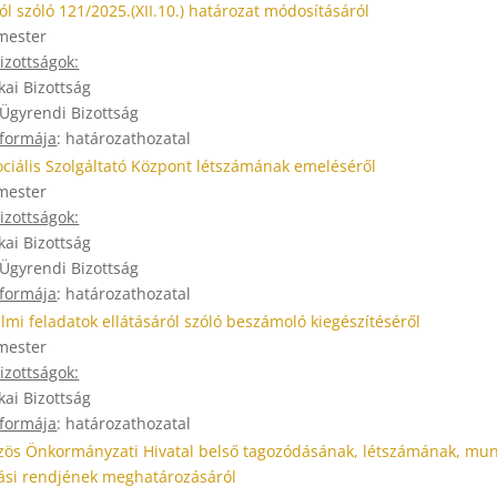
l szóló 121/2025.(XII.10.) határozat módosításáról
mester
zottságok:
kai Bizottság
 Ügyrendi Bizottság
 formája
: határozathozatal
ociális Szolgáltató Központ létszámának emeléséről
mester
zottságok:
kai Bizottság
 Ügyrendi Bizottság
 formája
: határozathozatal
mi feladatok ellátásáról szóló beszámoló kiegészítéséről
mester
zottságok:
kai Bizottság
 formája
: határozathozatal
özös Önkormányzati Hivatal belső tagozódásának, létszámának, mu
ási rendjének meghatározásáról