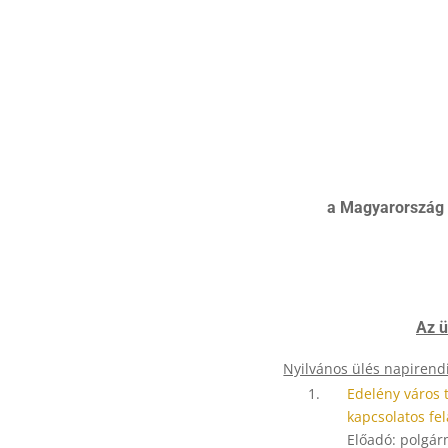
a Magyarország h
Az ü
Nyilvános ülés napirendi
1.
Edelény város 
kapcsolatos fe
Előadó: polgár