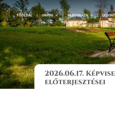
FŐOLDAL
|
VÁROS
|
VÁROSHÁZA
|
ÜGYIN
2026.06.17. Képvis
előterjesztései