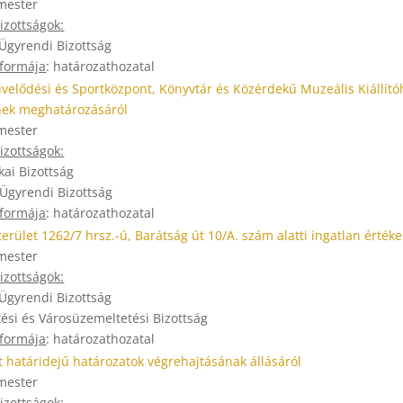
mester
zottságok:
 Ügyrendi Bizottság
 formája
: határozathozatal
velődési és Sportközpont, Könyvtár és Közérdekű Muzeális Kiállító
nek meghatározásáról
mester
zottságok:
kai Bizottság
 Ügyrendi Bizottság
 formája
: határozathozatal
erület 1262/7 hrsz.-ú, Barátság út 10/A. szám alatti ingatlan értéke
mester
zottságok:
 Ügyrendi Bizottság
tési és Városüzemeltetési Bizottság
 formája
: határozathozatal
rt határidejű határozatok végrehajtásának állásáról
mester
zottságok: