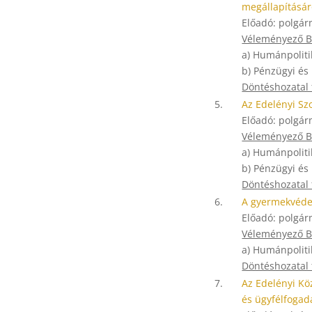
megállapításáró
Előadó: polgár
Véleményező Bi
a) Humánpoliti
b) Pénzügyi és
Döntéshozatal
5.
Az Edelényi Sz
Előadó: polgár
Véleményező Bi
a) Humánpoliti
b) Pénzügyi és
Döntéshozatal
6.
A gyermekvédel
Előadó: polgár
Véleményező Bi
a) Humánpoliti
Döntéshozatal
7.
Az Edelényi K
és ügyfélfogad