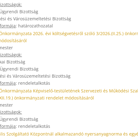
zottságok:
 Ügyrendi Bizottság
tési és Városüzemeltetési Bizottság
 formája
: határozathozatal
Önkormányzata 2026. évi költségvetésről szóló 3/2026.(II.25.) önko
módosításáról
mester
zottságok:
kai Bizottság
 Ügyrendi Bizottság
tési és Városüzemeltetési Bizottság
 formája
: rendeletalkotás
Önkormányzata Képviselő-testületének Szervezeti és Működési Sza
(XII.19.) önkormányzati rendelet módosításáról
mester
zottságok:
 Ügyrendi Bizottság
 formája
: rendeletalkotás
ális Szolgáltató Központnál alkalmazandó nyersanyagnorma és egyé