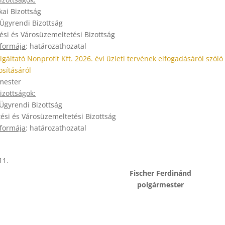
kai Bizottság
 Ügyrendi Bizottság
tési és Városüzemeltetési Bizottság
 formája
: határozathozatal
gáltató Nonprofit Kft. 2026. évi üzleti tervének elfogadásáról szóló 9
sításáról
mester
zottságok:
 Ügyrendi Bizottság
tési és Városüzemeltetési Bizottság
 formája
: határozathozatal
11.
Fischer Ferdinánd
polgármester