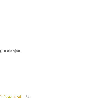
§-a alapján
l és az azzal
84.