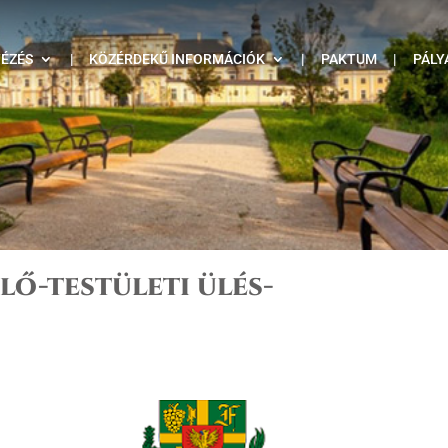
TÉZÉS
|
KÖZÉRDEKŰ INFORMÁCIÓK
|
PAKTUM
|
PÁLY
elő-testületi ülés-