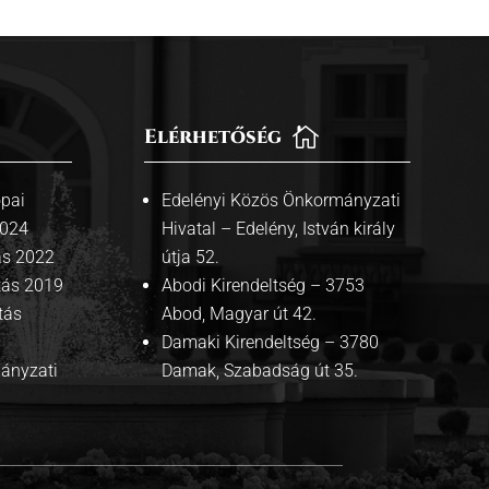
Elérhetőség

pai
Edelényi Közös Önkormányzati
2024
Hivatal – Edelény, István király
ás 2022
útja 52.
tás 2019
Abodi Kirendeltség – 3753
tás
Abod, Magyar út 42.
Damaki Kirendeltség – 3780
mányzati
Damak, Szabadság út 35.