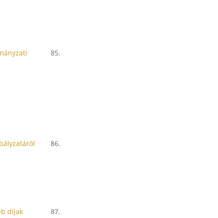
rmányzati
85.
bályzatáról
86.
b díjak
87.