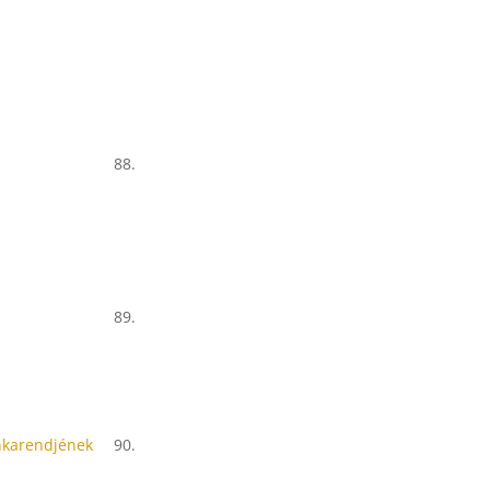
88.
89.
nkarendjének
90.