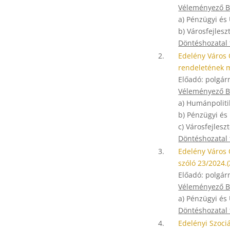
Véleményező Bi
a) Pénzügyi és
b) Városfejlesz
Döntéshozatal
2.
Edelény Város 
rendeletének 
Előadó: polgár
Véleményező Bi
a) Humánpoliti
b) Pénzügyi és
c) Városfejlesz
Döntéshozatal
3.
Edelény Város 
szóló 23/2024.
Előadó: polgár
Véleményező Bi
a) Pénzügyi és
Döntéshozatal
4.
Edelényi Szoci