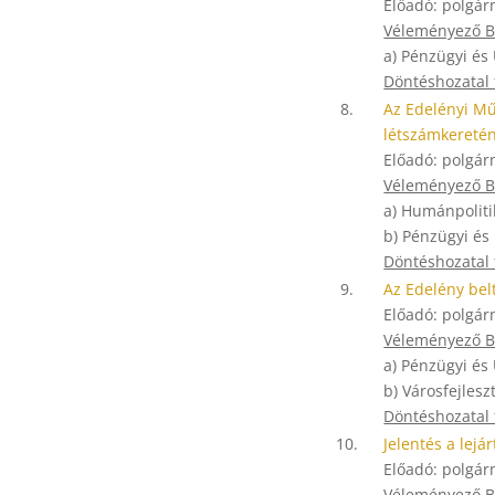
Előadó: polgár
Véleményező Bi
a) Pénzügyi és
Döntéshozatal
8.
Az Edelényi Mű
létszámkereté
Előadó: polgár
Véleményező Bi
a) Humánpoliti
b) Pénzügyi és
Döntéshozatal
9.
Az Edelény belt
Előadó: polgár
Véleményező Bi
a) Pénzügyi és
b) Városfejlesz
Döntéshozatal
10.
Jelentés a lejá
Előadó: polgár
Véleményező Bi