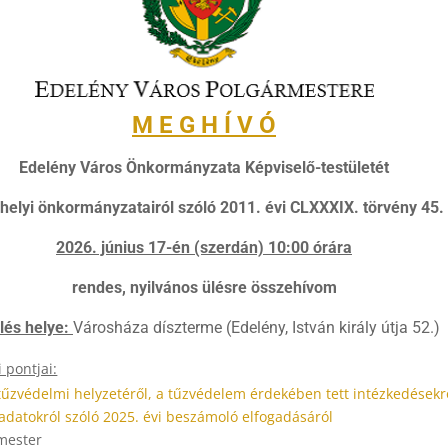
M E G H Í V Ó
Edelény Város Önkormányzata Képviselő-testületét
elyi önkormányzatairól szóló 2011. évi CLXXXIX. törvény 45. 
2026. június 17-én (szerdán) 10:00 órára
rendes, nyilvános ülésre összehívom
lés helye:
Városháza díszterme (Edelény, István király útja 52.)
 pontjai:
tűzvédelmi helyzetéről, a tűzvédelem érdekében tett intézkedésekrő
ladatokról szóló 2025. évi beszámoló elfogadásáról
mester